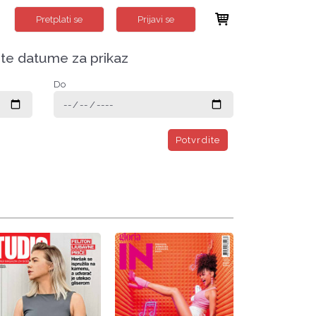
Pretplati se
Prijavi se
ite datume za prikaz
Do
Potvrdite