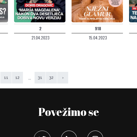
2
918
21.04.2023
15.04.2023
...
11
12
31
32
›
Povežimo se