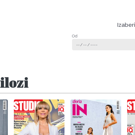
Izaber
Od
ilozi