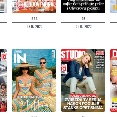
933
16
29.07.2023
28.07.2023
930
13